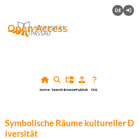
Deutsch
Login
Open Access
Home
Search
Browse
Publish
FAQ
Symbolische Räume kultureller D
iversität