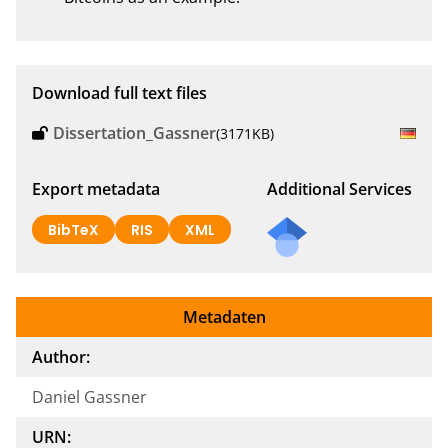
Download full text files
Dissertation_Gassner
(3171KB)
Export metadata
Additional Services
Send
BibTeX
RIS
XML
a
mail
to
Metadaten
the
auth
Author:
or of
Daniel Gassner
this
docu
URN:
ment