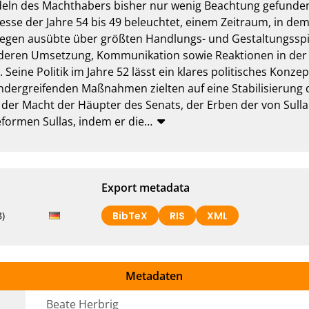
deln des Machthabers bisher nur wenig Beachtung gefunden.
zesse der Jahre 54 bis 49 beleuchtet, einem Zeitraum, in de
legen ausübte über größten Handlungs- und Gestaltungsspie
n, deren Umsetzung, Kommunikation sowie Reaktionen in der
eine Politik im Jahre 52 lässt ein klares politisches Konze
dergreifenden Maßnahmen zielten auf eine Stabilisierung d
der Macht der Häupter des Senats, der Erben der von Sulla e
formen Sullas, indem er die
…
Export metadata
)
BibTeX
RIS
XML
Metadaten
Beate Herbrig