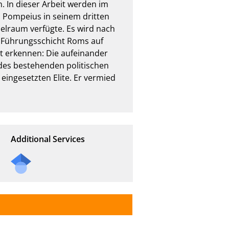
 In dieser Arbeit werden im 
m Pompeius in seinem dritten 
lraum verfügte. Es wird nach 
 Führungsschicht Roms auf 
pt erkennen: Die aufeinander 
es bestehenden politischen 
ingesetzten Elite. Er vermied 
Additional Services
Send
a
mail
to
the
auth