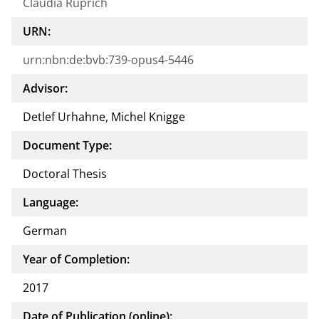
Claudia Rüprich
URN:
urn:nbn:de:bvb:739-opus4-5446
Advisor:
Detlef Urhahne, Michel Knigge
Document Type:
Doctoral Thesis
Language:
German
Year of Completion:
2017
Date of Publication (online):