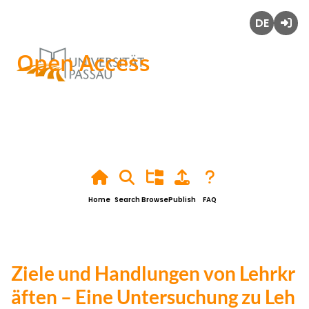
Deutsch
Login
Open Access
Home
Search
Browse
Publish
FAQ
Ziele und Handlungen von Lehrkr
äften – Eine Untersuchung zu Leh