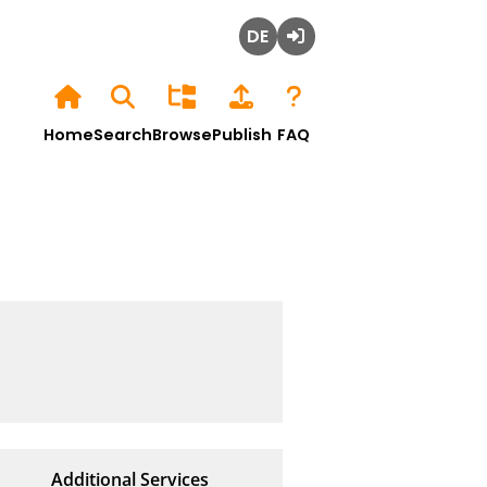
Deutsch
Login
Home
Search
Browse
Publish
FAQ
Additional Services