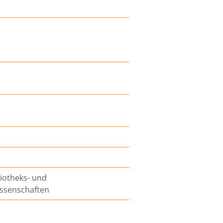
liotheks- und
issenschaften