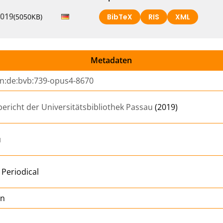
2019
(5050KB)
BibTeX
RIS
XML
Metadaten
n:de:bvb:739-opus4-8670
bericht der Universitätsbibliothek Passau
(2019)
u
 Periodical
an