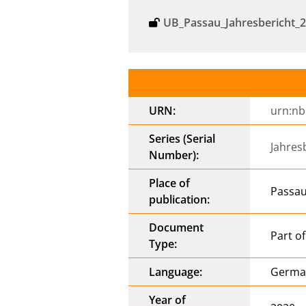
UB_Passau_Jahresbericht_
URN:
urn:nb
Series (Serial
Jahres
Number):
Place of
Passa
publication:
Document
Part of
Type:
Language:
Germ
Year of