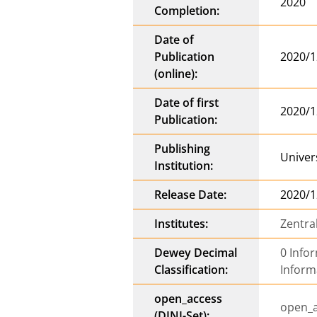
2020
Completion:
Date of
Publication
2020/1
(online):
Date of first
2020/1
Publication:
Publishing
Univer
Institution:
Release Date:
2020/1
Institutes:
Zentra
Dewey Decimal
0 Info
Classification:
Inform
open_access
open_
(DINI-Set):