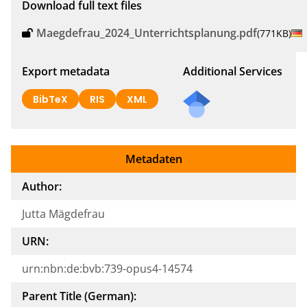
Download full text files
Maegdefrau_2024_Unterrichtsplanung.pdf
(771KB)
Export metadata
Additional Services
Send
BibTeX
RIS
XML
a
mail
to
Metadaten
the
auth
Author:
or of
Jutta Mägdefrau
this
docu
URN:
ment
urn:nbn:de:bvb:739-opus4-14574
Parent Title (German):