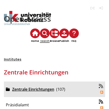
Deutsch
Login
Open Access
Home
Search
Browse
Publish
FAQ
Institutes
Zentrale Einrichtungen
Zentrale Einrichtungen
(107)
Präsidialamt