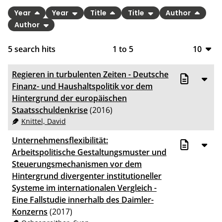
Year
Year
Title
Title
Author
Author
5
search hits
1
to
5
10
10
Regieren in turbulenten Zeiten - Deutsche
20
Finanz- und Haushaltspolitik vor dem
Hintergrund der europäischen
50
Staatsschuldenkrise
(2016)
Knittel, David
100
Unternehmensflexibilität:
Arbeitspolitische Gestaltungsmuster und
Steuerungsmechanismen vor dem
Hintergrund divergenter institutioneller
Systeme im internationalen Vergleich -
Eine Fallstudie innerhalb des Daimler-
Konzerns
(2017)