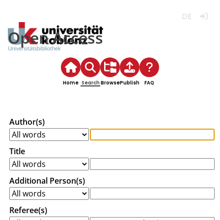
Deutsch
Login
Open Access
Home
Search
Browse
Publish
FAQ
Author(s)
Title
Additional Person(s)
Referee(s)