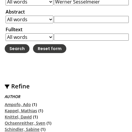
Abstract
Fulltext
Refine
AUTHOR
Ampofo, Ado
(1)
Kappel, Mathias
(1)
Knittel, David
(1)
Ochsenreither, Sven
(1)
Schindler, Sabine
(1)