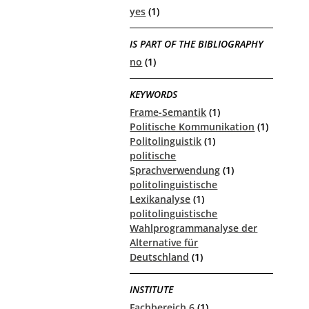
yes
(1)
IS PART OF THE BIBLIOGRAPHY
no
(1)
KEYWORDS
Frame-Semantik
(1)
Politische Kommunikation
(1)
Politolinguistik
(1)
politische
Sprachverwendung
(1)
politolinguistische
Lexikanalyse
(1)
politolinguistische
Wahlprogrammanalyse der
Alternative für
Deutschland
(1)
INSTITUTE
Fachbereich 6
(1)