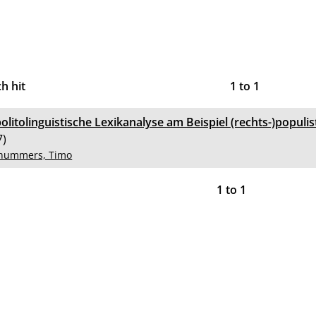
h hit
1
to
1
olitolinguistische Lexikanalyse am Beispiel (rechts-)populis
7)
hummers, Timo
1
to
1