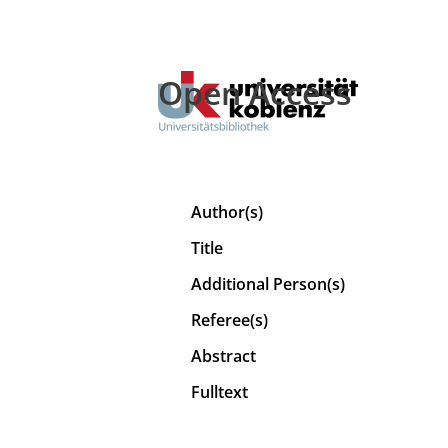
Open Access
Author(s)
Title
Additional Person(s)
Referee(s)
Abstract
Fulltext