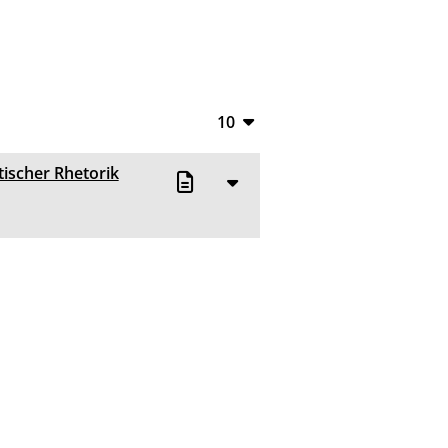
10
10
tischer Rhetorik
20
50
100