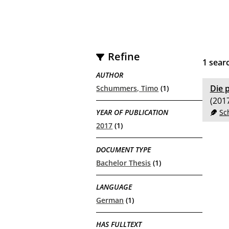
Refine
1
searc
AUTHOR
Die p
Schummers, Timo
(1)
(201
YEAR OF PUBLICATION
Sc
2017
(1)
DOCUMENT TYPE
Bachelor Thesis
(1)
LANGUAGE
German
(1)
HAS FULLTEXT