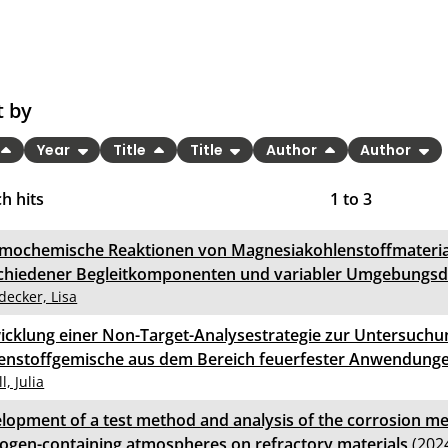
t by
Year
Title
Title
Author
Author
h hits
1
to
3
mochemische Reaktionen von Magnesiakohlenstoffmaterial
chiedener Begleitkomponenten und variabler Umgebungs
decker, Lisa
icklung einer Non-Target-Analysestrategie zur Untersuch
enstoffgemische aus dem Bereich feuerfester Anwendung
l, Julia
lopment of a test method and analysis of the corrosion m
ogen-containing atmospheres on refractory materials
(202