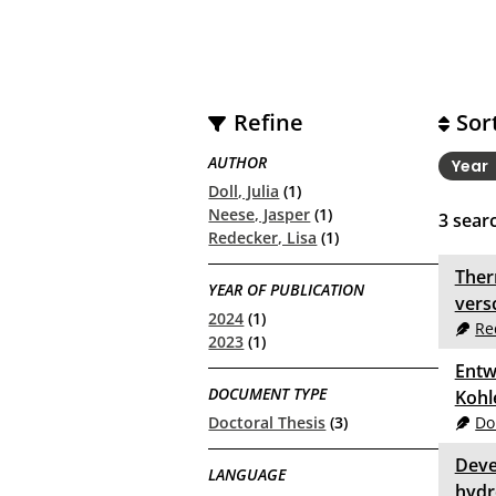
Refine
Sor
AUTHOR
Year
Doll, Julia
(1)
Neese, Jasper
(1)
3
searc
Redecker, Lisa
(1)
Ther
YEAR OF PUBLICATION
vers
2024
(1)
Re
2023
(1)
Entw
DOCUMENT TYPE
Kohl
Dol
Doctoral Thesis
(3)
Deve
LANGUAGE
hydr