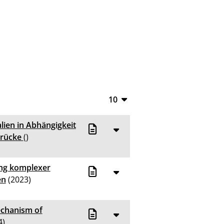
10
10
ien in Abhängigkeit
20
drücke
()
50
ung komplexer
100
en
(2023)
echanism of
4)