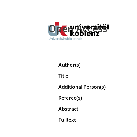
Open Access
Author(s)
Title
Additional Person(s)
Referee(s)
Abstract
Fulltext