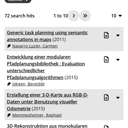
72
search hits
1
to
10
10
10
Generic task planning using semantic
20
annotations in maps
(2011)
Navarro Luzón, Carmen
50
Entwicklung einer modularen
100
Pfadplanungsbibliothek : Evaluation
unterschiedlicher
Pfadplanungsalgorithmen
(2015)
Jöbgen, Benedikt
Erstellung einer 3-D-Karte aus RGB-D-
Daten unter Benutzung visueller
Odometrie
(2015)
Memmesheimer, Raphael
3D-Rekonstruktion aus monokularen