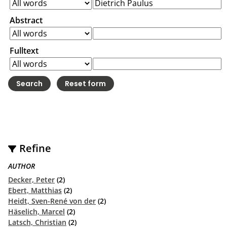
Abstract
Fulltext
Refine
AUTHOR
Decker, Peter
(2)
Ebert, Matthias
(2)
Heidt, Sven-René von der
(2)
Häselich, Marcel
(2)
Latsch, Christian
(2)