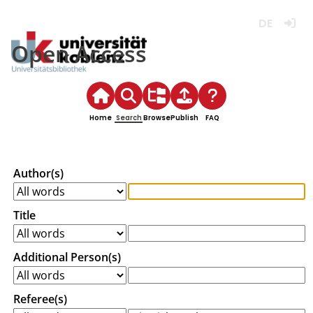
Deutsch
Login
Open Access
Home
Search
Browse
Publish
FAQ
Author(s)
Title
Additional Person(s)
Referee(s)