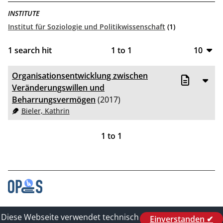
INSTITUTE
Institut für Soziologie und Politikwissenschaft
(1)
1
search hit
1
to
1
10
10
Organisationsentwicklung zwischen
20
Veränderungswillen und
Beharrungsvermögen
(2017)
50
Bieler, Kathrin
100
1
to
1
Contact
Diese Webseite verwendet technisch
Einverstanden ✔
Legal_of_Dataprotect