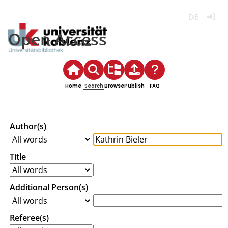
Deutsch
Login
Open Access
Home
Search
Browse
Publish
FAQ
Author(s)
Title
Additional Person(s)
Referee(s)