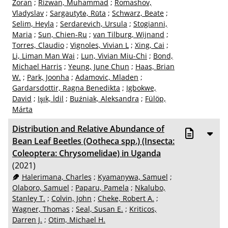
Zoran
;
Rizwan, Muhammad
;
Romashov,
Vladyslav
;
Sargautytė, Rūta
;
Schwarz, Beate
;
Selim, Heyla
;
Serdarevich, Ursula
;
Stogianni,
Maria
;
Sun, Chien-Ru
;
van Tilburg, Wijnand
;
Torres, Claudio
;
Vignoles, Vivian L
;
Xing, Cai
;
Li, Liman Man Wai
;
Lun, Vivian Miu-Chi
;
Bond,
Michael Harris
;
Yeung, June Chun
;
Haas, Brian
W.
;
Park, Joonha
;
Adamovic, Mladen
;
Gardarsdottir, Ragna Benedikta
;
Igbokwe,
David
;
Işık, İdil
;
Buźniak, Aleksandra
;
Fülöp,
Márta
Distribution and Relative Abundance of
Bean Leaf Beetles (Ootheca spp.) (Insecta:
Coleoptera: Chrysomelidae) in Uganda
(2021)
Halerimana, Charles
;
Kyamanywa, Samuel
;
Olaboro, Samuel
;
Paparu, Pamela
;
Nkalubo,
Stanley T.
;
Colvin, John
;
Cheke, Robert A.
;
Wagner, Thomas
;
Seal, Susan E.
;
Kriticos,
Darren J.
;
Otim, Michael H.