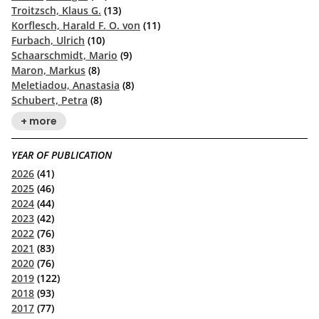
Troitzsch, Klaus G.
(13)
Korflesch, Harald F. O. von
(11)
Furbach, Ulrich
(10)
Schaarschmidt, Mario
(9)
Maron, Markus
(8)
Meletiadou, Anastasia
(8)
Schubert, Petra
(8)
+ more
YEAR OF PUBLICATION
2026
(41)
2025
(46)
2024
(44)
2023
(42)
2022
(76)
2021
(83)
2020
(76)
2019
(122)
2018
(93)
2017
(77)