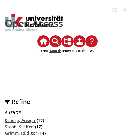
Deutsch
Login
Open Access
Home
Search
Browse
Publish
FAQ
Refine
AUTHOR
Scherp, Ansgar
(17)
Staab, Steffen
(17)
Grimm, Rüdiger
(14)