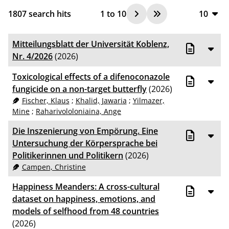
1807
search hits
1
to
10
10
10
Mitteilungsblatt der Universität Koblenz,
20
Nr. 4/2026
(2026)
50
Toxicological effects of a difenoconazole
fungicide on a non-target butterfly
(2026)
100
Fischer, Klaus
;
Khalid, Jawaria
;
Yilmazer,
Mine
;
Raharivololoniaina, Ange
Die Inszenierung von Empörung. Eine
Untersuchung der Körpersprache bei
Politikerinnen und Politikern
(2026)
Campen, Christine
Happiness Meanders: A cross-cultural
dataset on happiness, emotions, and
models of selfhood from 48 countries
(2026)