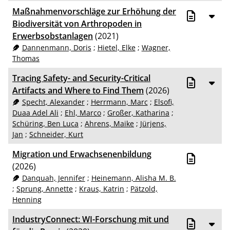
Maßnahmenvorschläge zur Erhöhung der
Biodiversität von Arthropoden in
Erwerbsobstanlagen
(2021)
Dannenmann, Doris
;
Hietel, Elke
;
Wagner,
Thomas
Tracing Safety- and Security-Critical
Artifacts and Where to Find Them
(2026)
Specht, Alexander
;
Herrmann, Marc
;
Elsofi,
Duaa Adel Ali
;
Ehl, Marco
;
Großer, Katharina
;
Schüring, Ben Luca
;
Ahrens, Maike
;
Jürjens,
Jan
;
Schneider, Kurt
Migration und Erwachsenenbildung
(2026)
Danquah, Jennifer
;
Heinemann, Alisha M. B.
;
Sprung, Annette
;
Kraus, Katrin
;
Pätzold,
Henning
IndustryConnect: WI-Forschung mit und