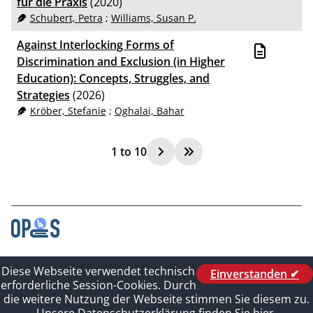
für die Praxis
(2020)
Schubert, Petra
;
Williams, Susan P.
Against Interlocking Forms of
Discrimination and Exclusion (in Higher
Education): Concepts, Struggles, and
Strategies
(2026)
Kröber, Stefanie
;
Oghalai, Bahar
1
to
10
Contact
Diese Webseite verwendet technisch
Einverstanden ✔
Legal_of_Dataprotect
erforderliche Session-Cookies. Durch
Imprint
die weitere Nutzung der Webseite stimmen Sie diesem zu.
Sitelinks