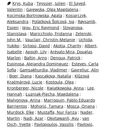
Krys, Kuba
;
Teyssier, Julien
;
El Sayed,
Valentin
;
Gajewska, Olga Magdalena
;
Kocimska-Bortnowska, Agata
;
Kosiarczyk,
Aleksandra
;
Poláčková Šolcová, Iva
;
Røysamb,
Espen
;
Igou, Eric Raymond
;
Stoyanova,
Stanislava
;
Maricchiolo, Fridanna
;
Zelenski,
John M.
;
Vauclair, Christin-Melanie
;
Uchida,
Yukiko
;
Sirlopú, David
;
Akotia, Charity
;
Albert,
Isabelle
;
Appoh, Lily
;
Arévalo Mira, Douglas
Marlon
;
Baltin, Arno
;
Denoux, Patrick
;
Espinosa, Alejandra Domínguez
;
Esteves, Carla
Sofia
;
Gamsakhurdia, Vladimer
;
Gavreliuc, Alin
;
Boer, Diana
;
Kascakova, Natalia
;
Klůzová
Kračmárová, Lucie
;
Kostoula, Olga
;
Kronberger, Nicole
;
Kwiatkowska, Anna
;
Lee,
Hannah
;
Łużniak-Piecha, Magdalena
;
Malyonova, Arina
;
Marroquin, Pablo Eduardo
Barrientos
;
Mohorić, Tamara
;
Mosca, Oriana
;
Murdock, Elke
;
Mustaffa, Nur Fariza
;
Nader,
Martin
;
Nadi, Azar
;
Okvitawanli, Ayu
;
van
Osch, Yvette
;
Pavlopoulos, Vassilis
;
Pavlović,