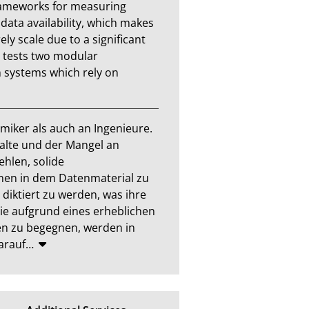
rameworks for measuring 
data availability, which makes 
y scale due to a significant 
d tests two modular 
 systems which rely on 
iker als auch an Ingenieure. 
alte und der Mangel an 
hlen, solide 
en in dem Datenmaterial zu 
iktiert zu werden, was ihre 
ie aufgrund eines erheblichen 
n zu begegnen, werden in 
arauf
…