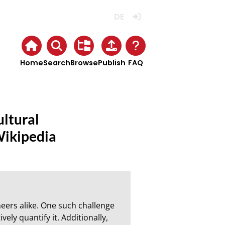
Deutsch
Login
Home
Search
Browse
Publish
FAQ
ultural
Wikipedia
ers alike. One such challenge 
ely quantify it. Additionally, 