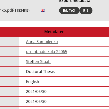
Export metadata
nko.pdf
(11834KB)
BibTeX
RIS
Metadaten
Anna Samoilenko
urn:nbn:de:kola-22065
Steffen Staab
Doctoral Thesis
English
2021/06/30
2021/06/30