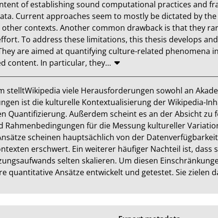
 intent of establishing sound computational practices and f
 data. Current approaches seem to mostly be dictated by the 
 in other contexts. Another common drawback is that they rarel
effort. To address these limitations, this thesis develops an
They are aimed at quantifying culture-related phenomena in
d content. In particular, they
…
 stelltWikipedia viele Herausforderungen sowohl an Akadem
gen ist die kulturelle Kontextualisierung der Wikipedia-Inh
en Quantifizierung. Außerdem scheint es an der Absicht zu fe
 Rahmenbedingungen für die Messung kultureller Variation
Ansätze scheinen hauptsächlich von der Datenverfügbarkeit d
exten erschwert. Ein weiterer häufiger Nachteil ist, dass s
tzungsaufwands selten skalieren. Um diesen Einschränkunge
e quantitative Ansätze entwickelt und getestet. Sie zielen d