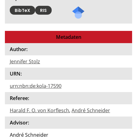
BibTeX
RIS
Metadaten
Author:
Jennifer Stolz
URN:
urn:nbn:de:kola-17590
Referee:
Harald F. O. von Korflesch
,
André Schneider
Advisor:
André Schneider