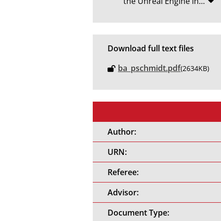
the Unreal Engine in
…
Download full text files
ba_pschmidt.pdf
(2634KB)
Author:
URN:
Referee:
Advisor:
Document Type: