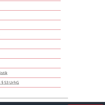
k
istik
: § 53 UrhG