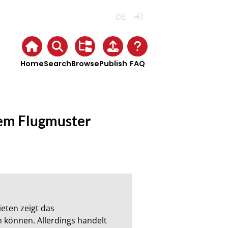
Deutsch
Login
Home
Search
Browse
Publish
FAQ
dem Flugmuster
ten zeigt das 
 können. Allerdings handelt 