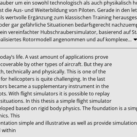
auber um ein sowohl technologisch als auch physikalisch 
t die Aus- und Weiterbildung von Piloten. Gerade in den let
ls wertvolle Ergänzung zum klassischen Training herausgeste
e oder gar gefährliche Situationen bedarfsgerecht nachzuem
 ein vereinfachter Hubschraubersimulator, basierend auf Sta
dealisiertes Rotormodell angenommen und auf komplexe
…
today’s life. A vast amount of applications prove

coverable by other types of aircraft. But they are

 technically and physically. This is one of the

or helicopters is quite challenging. In the last

tors became a supplementary instrument in the

s. With flight simulators it is possible to replay

ations. In this thesis a simple flight simulator

veloped based on rigid body physics. The foundation is a sim
s. This

tation simple and illustrative as well as provide simulation 
ithin
