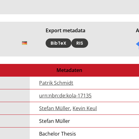
Export metadata
A
BibTeX
RIS
Metadaten
Patrik Schmidt
urn:nbn:de:kola-17135
Stefan Müller
,
Kevin Keul
Stefan Müller
Bachelor Thesis