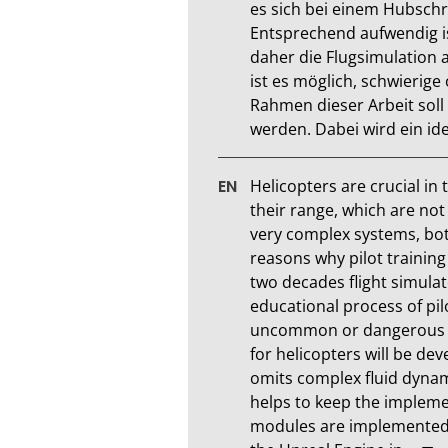
es sich bei einem Hubschr
Entsprechend aufwendig is
daher die Flugsimulation a
ist es möglich, schwierig
Rahmen dieser Arbeit soll
werden. Dabei wird ein i
Helicopters are crucial in 
their range, which are not 
very complex systems, both,
reasons why pilot training f
two decades flight simula
educational process of pilot
uncommon or dangerous situ
for helicopters will be de
omits complex fluid dynamic
helps to keep the implemen
modules are implemented w