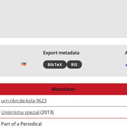
Export metadata
BibTeX
RIS
Metadaten
urn:nbn:de:kola-9623
Uniprisma spezial
(2013)
Part of a Periodical