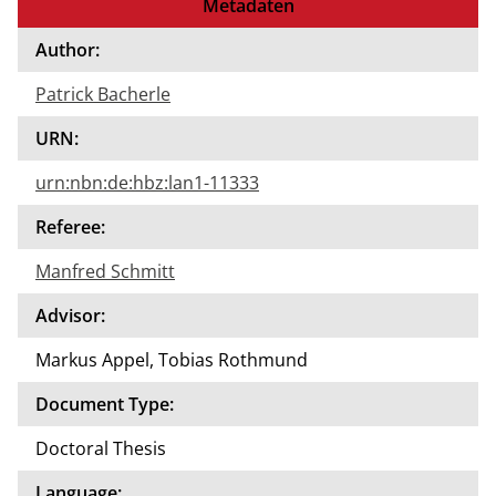
Metadaten
Author:
Patrick Bacherle
URN:
urn:nbn:de:hbz:lan1-11333
Referee:
Manfred Schmitt
Advisor:
Markus Appel, Tobias Rothmund
Document Type:
Doctoral Thesis
Language: