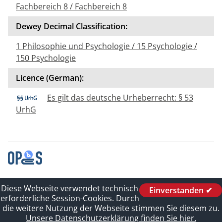
Fachbereich 8 / Fachbereich 8
Dewey Decimal Classification:
1 Philosophie und Psychologie / 15 Psychologie /
150 Psychologie
Licence (German):
Es gilt das deutsche Urheberrecht: § 53
UrhG
Contact
Diese Webseite verwendet technisch
Einverstanden ✔
Legal_of_Dataprotect
erforderliche Session-Cookies. Durch
Imprint
die weitere Nutzung der Webseite stimmen Sie diesem zu.
Sitelinks
Unsere Datenschutzerklärung finden Sie hier.