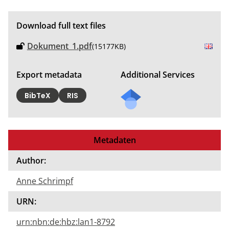
Download full text files
Dokument_1.pdf
(15177KB)
Export metadata
Additional Services
BibTeX
RIS
Metadaten
Author:
Anne Schrimpf
URN:
urn:nbn:de:hbz:lan1-8792