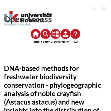
Deutsch
Login
Open Access
Home
Search
Browse
Publish
FAQ
DNA-based methods for
freshwater biodiversity
conservation - phylogeographic
analysis of noble crayfish
(Astacus astacus) and new
insights into the distribution of