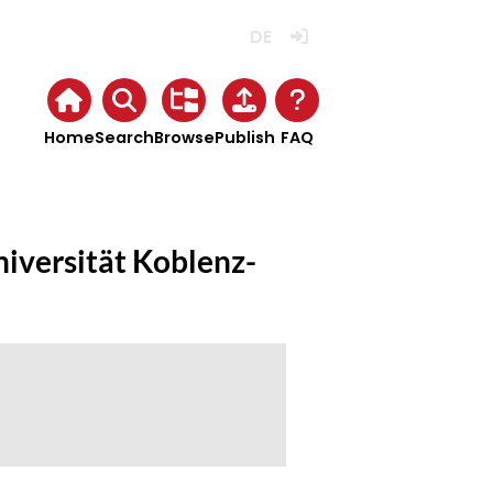
Deutsch
Login
Home
Search
Browse
Publish
FAQ
niversität Koblenz-