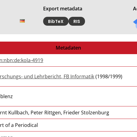
Export metadata
A
BibTeX
RIS
Metadaten
n:nbn:de:kola-4919
rschungs- und Lehrbericht, FB Informatik
(1998/1999)
blenz
rnt Kullbach, Peter Rittgen, Frieder Stolzenburg
rt of a Periodical