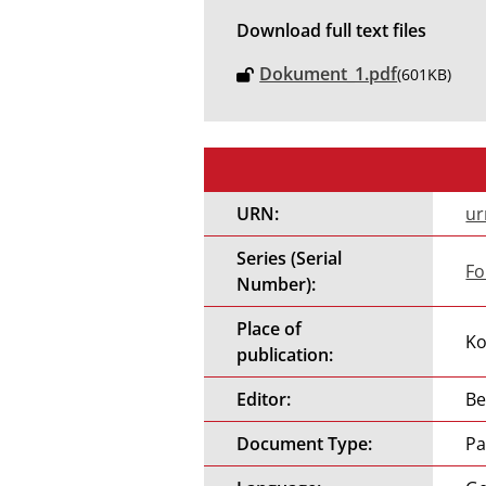
Download full text files
Dokument_1.pdf
(601KB)
URN:
ur
Series (Serial
Fo
Number):
Place of
Ko
publication:
Editor:
Be
Document Type:
Pa