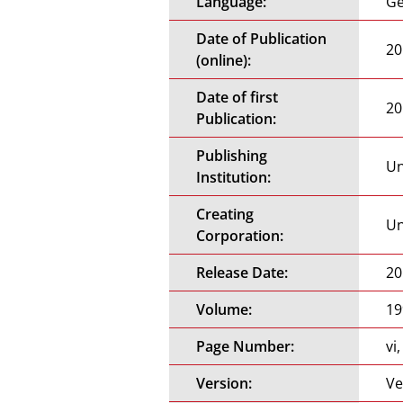
Language:
G
Date of Publication
20
(online):
Date of first
20
Publication:
Publishing
Un
Institution:
Creating
Un
Corporation:
Release Date:
20
Volume:
19
Page Number:
vi
Version:
Ve