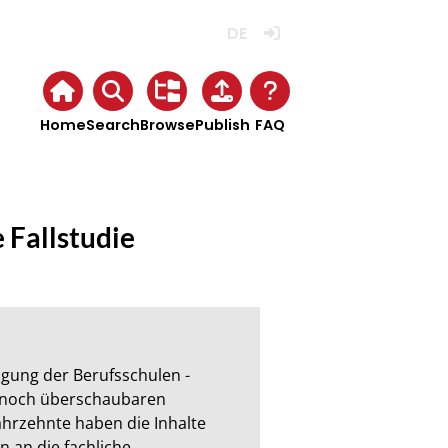
Deutsch
Login
Home
Search
Browse
Publish
FAQ
 Fallstudie
gung der Berufsschulen - 
 noch überschaubaren 
hrzehnte haben die Inhalte 
an die fachliche, 