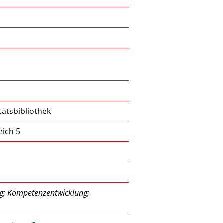
ätsbibliothek
eich 5
ng; Kompetenzentwicklung;