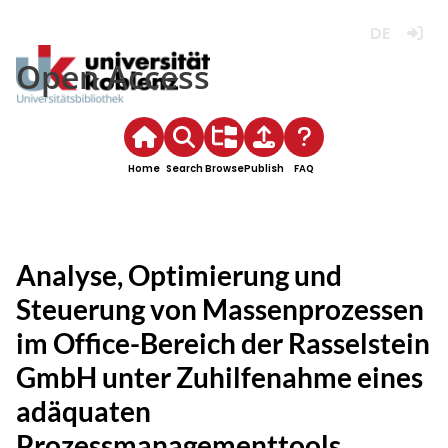
Deutsch
Login
Open Access
Home
Search
Browse
Publish
FAQ
Analyse, Optimierung und
Steuerung von Massenprozessen
im Office-Bereich der Rasselstein
GmbH unter Zuhilfenahme eines
adäquaten
Prozessmanagementtools