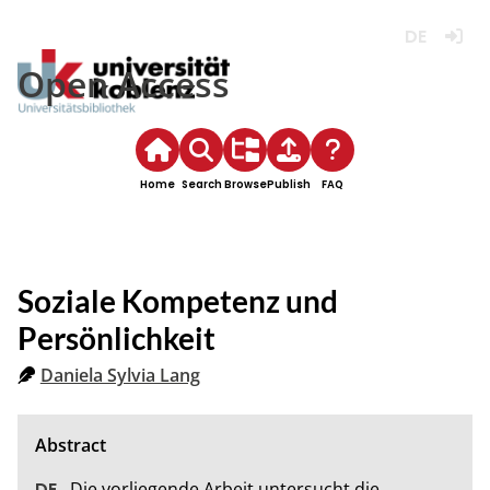
Deutsch
Login
Open Access
Home
Search
Browse
Publish
FAQ
Soziale Kompetenz und
Persönlichkeit
Daniela Sylvia Lang
Die vorliegende Arbeit untersucht die 