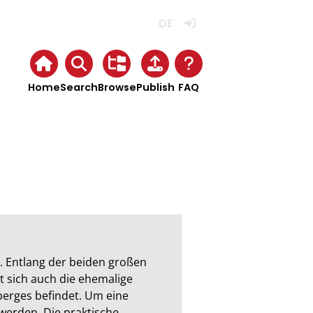
Deutsch
Login
Home
Search
Browse
Publish
FAQ
. Entlang der beiden großen 
st sich auch die ehemalige 
erges befindet. Um eine 
werden. Die praktische 