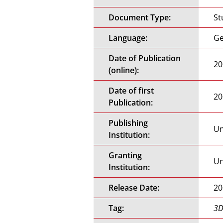
Document Type:
St
Language:
G
Date of Publication
20
(online):
Date of first
20
Publication:
Publishing
Un
Institution:
Granting
Un
Institution:
Release Date:
20
Tag:
3D