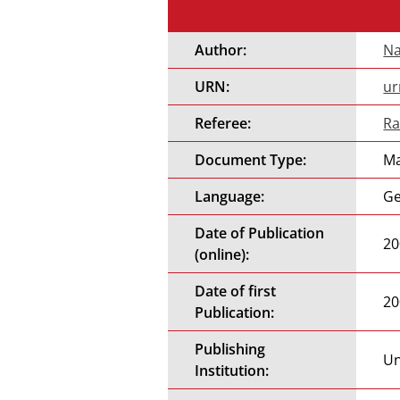
Author:
Na
URN:
ur
Referee:
Ra
Document Type:
Ma
Language:
G
Date of Publication
20
(online):
Date of first
20
Publication:
Publishing
Un
Institution: