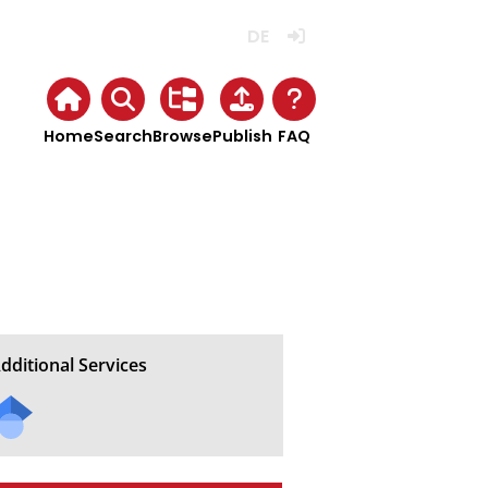
Deutsch
Login
Home
Search
Browse
Publish
FAQ
dditional Services