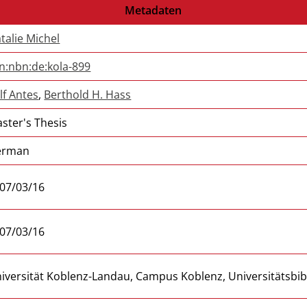
Metadaten
talie Michel
n:nbn:de:kola-899
lf Antes
,
Berthold H. Hass
ster's Thesis
erman
07/03/16
07/03/16
iversität Koblenz-Landau, Campus Koblenz, Universitätsbib