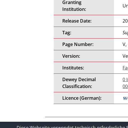
Granting
Un
Institution:
Release Date:
20
Tag:
Su
Page Number:
V,
Version:
Ve
Institutes:
Fa
Dewey Decimal
0 
Classification:
00
Licence (German):
Contact
Legal_of_Dataprotect
Diese Webseite verwendet technisch erforderliche 