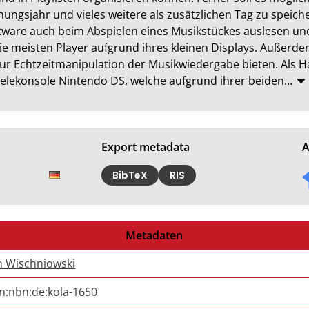
hungsjahr und vieles weitere als zusätzlichen Tag zu speiche
ftware auch beim Abspielen eines Musikstückes auslesen un
die meisten Player aufgrund ihres kleinen Displays. Außerde
ur Echtzeitmanipulation der Musikwiedergabe bieten. Als H
ielekonsole Nintendo DS, welche aufgrund ihrer beiden
…
Export metadata
A
BibTeX
RIS
Metadaten
n Wischniowski
n:nbn:de:kola-1650