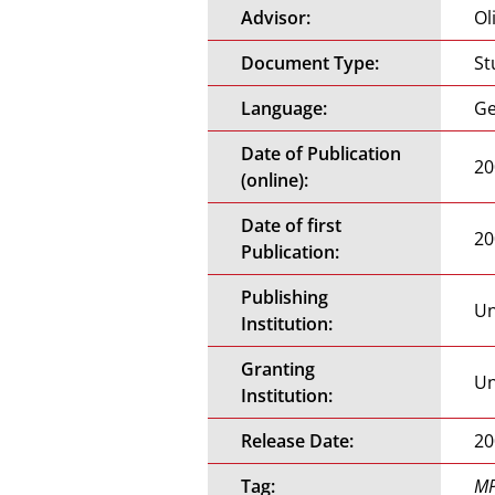
Advisor:
Ol
Document Type:
St
Language:
G
Date of Publication
20
(online):
Date of first
20
Publication:
Publishing
Un
Institution:
Granting
Un
Institution:
Release Date:
20
Tag:
MP