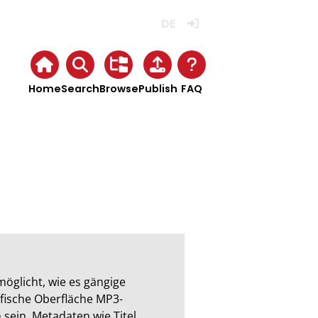
Deutsch
Login
Home
Search
Browse
Publish
FAQ
möglicht, wie es gängige 
fische Oberfläche MP3-
sein, Metadaten wie Titel, 