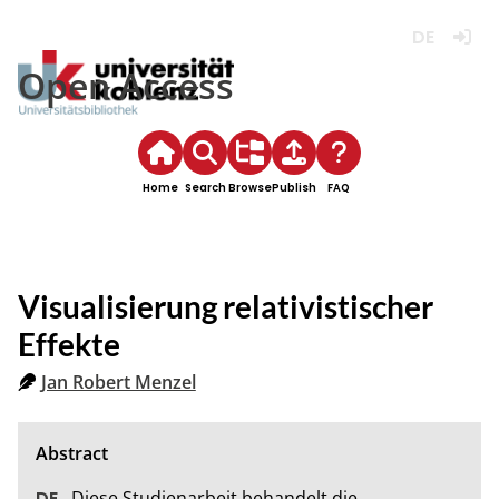
Deutsch
Login
Open Access
Home
Search
Browse
Publish
FAQ
Visualisierung relativistischer
Effekte
Jan Robert Menzel
Diese Studienarbeit behandelt die 