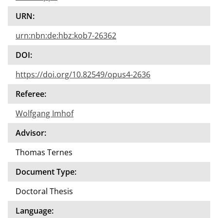
URN:
urn:nbn:de:hbz:kob7-26362
DOI:
https://doi.org/10.82549/opus4-2636
Referee:
Wolfgang Imhof
Advisor:
Thomas Ternes
Document Type:
Doctoral Thesis
Language: