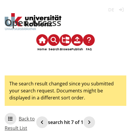
Deutsch
Login
Open Access
Home
Search
Browse
Publish
FAQ
The search result changed since you submitted
your search request. Documents might be
displayed in a different sort order.
Back to
search hit
7
of
1
Result List