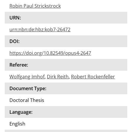
Robin Paul Strickstrock
URN:
urn:nbn:de:hbz:kob7-26472
DOI:
https://doi.org/10.82549/opus4-2647
Referee:
Wolfgang Imhof
,
Dirk Reith
,
Robert Rockenfeller
Document Type:
Doctoral Thesis
Language:
English