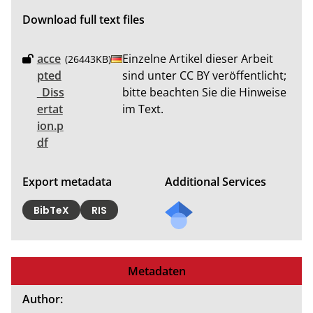
Download full text files
acce
Einzelne Artikel dieser Arbeit
(26443KB)
pted
sind unter CC BY veröffentlicht;
_Diss
bitte beachten Sie die Hinweise
ertat
im Text.
ion.p
df
Export metadata
Additional Services
BibTeX
RIS
Metadaten
Author: