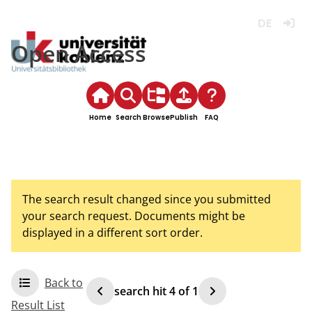
Deutsch
Login
Open Access
Home
Search
Browse
Publish
FAQ
The search result changed since you submitted
your search request. Documents might be
displayed in a different sort order.
Back to
search hit
4
of
1
Result List