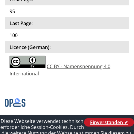
95
Last Page:
100
Licence (German):
CC BY - Namensnennung 4.0
International
Contact
Diese Webseite verwendet technisch
Einverstanden ✔
Legal_of_Dataprotect
erforderliche Session-Cookies. Durch
Imprint
die weitere Nutzung der Webseite stimmen Sie diesem zu.