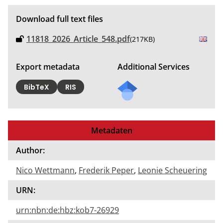
Download full text files
11818_2026_Article_548.pdf
(217KB)
Export metadata
Additional Services
BibTeX
RIS
Metadaten
Author:
Nico Wettmann
,
Frederik Peper
,
Leonie Scheuering
URN:
urn:nbn:de:hbz:kob7-26929