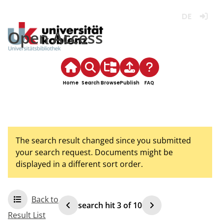
Deutsch
Login
Open Access
Home
Search
Browse
Publish
FAQ
The search result changed since you submitted
your search request. Documents might be
displayed in a different sort order.
Back to
search hit
3
of
10
Result List