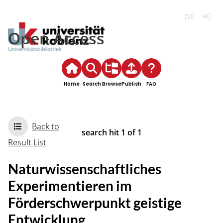
Deutsch
Login
Open Access
Home
Search
Browse
Publish
FAQ
Back to
search hit
1
of
1
Result List
Naturwissenschaftliches
Experimentieren im
Förderschwerpunkt geistige
Entwicklung