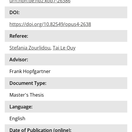
urn:nbn:de:hbz:kob7-26386
DOI:
https://doi.org/10.82549/opus4-2638
Referee:
Stefania Zourlidou
,
Tai Le Quy
Advisor:
Frank Hopfgartner
Document Type:
Master's Thesis
Language:
English
Date of Publication (online):