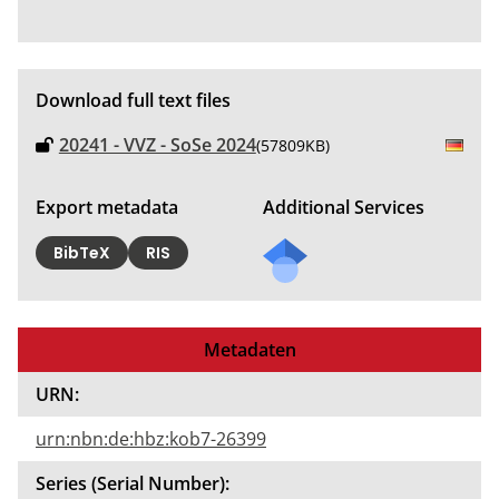
Download full text files
20241 - VVZ - SoSe 2024
(57809KB)
Export metadata
Additional Services
BibTeX
RIS
Metadaten
URN:
urn:nbn:de:hbz:kob7-26399
Series (Serial Number):