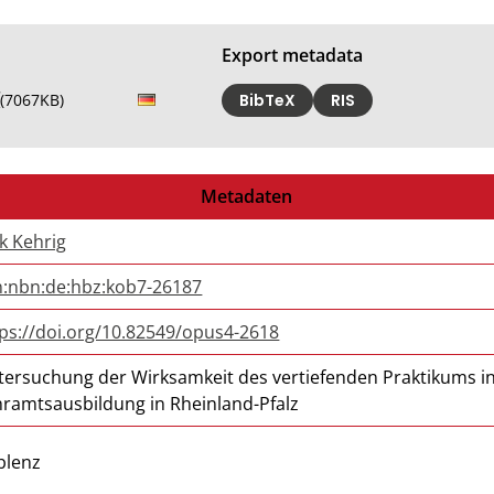
Export metadata
f
(7067KB)
BibTeX
RIS
Metadaten
k Kehrig
n:nbn:de:hbz:kob7-26187
tps://doi.org/10.82549/opus4-2618
tersuchung der Wirksamkeit des vertiefenden Praktikums in
hramtsausbildung in Rheinland-Pfalz
blenz