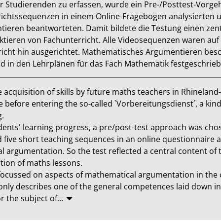
r Studierenden zu erfassen, wurde ein Pre-/Posttest-Vorgeh
richtssequenzen in einem Online-Fragebogen analysierten 
eren beantworteten. Damit bildete die Testung einen zentr
ktieren von Fachunterricht. Alle Videosequenzen waren au
cht hin ausgerichtet. Mathematisches Argumentieren beschr
d in den Lehrplänen für das Fach Mathematik festgeschrie
 acquisition of skills by future maths teachers in Rhineland-P
e before entering the so-called `Vorbereitungsdienst´, a kind o


dents' learning progress, a pre/post-test approach was chose
d five short teaching sequences in an online questionnaire 
argumentation. So the test reflected a central content of th
ion of maths lessons.

focussed on aspects of mathematical argumentation in the c
only describes one of the general competences laid down in 
r the subject of
…