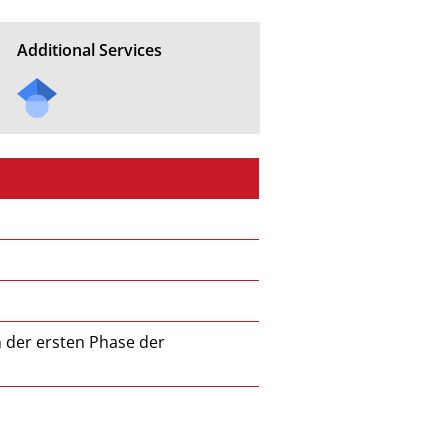
Additional Services
Send
a
mail
to
the
auth
or of
this
docu
ment
 der ersten Phase der