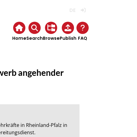
Deutsch
Login
Home
Search
Browse
Publish
FAQ
werb angehender
räfte in Rheinland-Pfalz in 
eitungsdienst.
