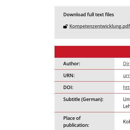
Download full text files
Kompetenzentwicklung.pd
Author:
Dir
URN:
ur
DOI:
ht
Subtitle (German):
Un
Le
Place of
Ko
publication: