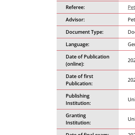
Referee:
Pet
Advisor:
Pet
Document Type:
Do
Language:
Ge
Date of Publication
20
(online):
Date of first
20
Publication:
Publishing
Uni
Institution:
Granting
Uni
Institution: