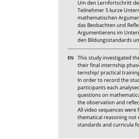
Um den Lernfortschritt de
Teilnehmer 5 kurze Unter
mathematischen Argumenti
das Beobachten und Refle
Argumentierens im Unterri
den Bildungsstandards un
This study investigated the
their final internship phas
ternship/ practical training.
In order to record the stu
participants each analyse
questions on mathematical 
the observation and reflect
All video sequences were 
thematical reasoning not 
standards and curricula fo