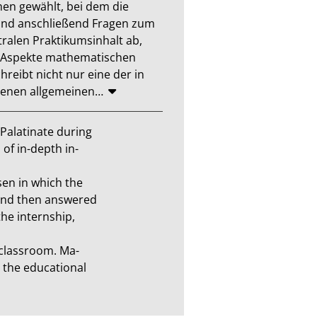
en gewählt, bei dem die 
und anschließend Fragen zum 
alen Praktikumsinhalt ab, 
f Aspekte mathematischen 
eibt nicht nur eine der in 
benen allgemeinen
…
alatinate during

f in-depth in-

n in which the

and then answered

e internship,

lassroom. Ma-

the educational
