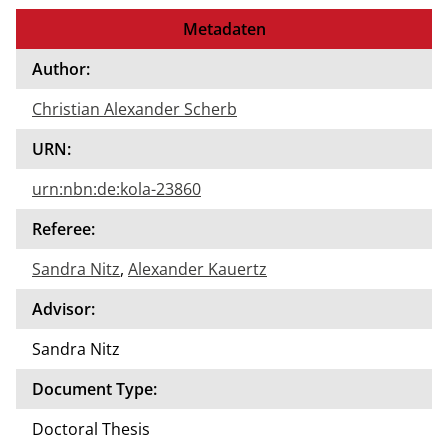
Metadaten
Author:
Christian Alexander Scherb
URN:
urn:nbn:de:kola-23860
Referee:
Sandra Nitz
,
Alexander Kauertz
Advisor:
Sandra Nitz
Document Type:
Doctoral Thesis