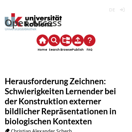
Deutsch
Login
Open Access
Home
Search
Browse
Publish
FAQ
Herausforderung Zeichnen:
Schwierigkeiten Lernender bei
der Konstruktion externer
bildlicher Repräsentationen in
biologischen Kontexten
Christian Alexander Scherb