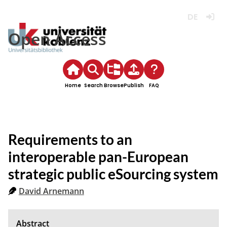
Deutsch
Login
Open Access
Home
Search
Browse
Publish
FAQ
Requirements to an
interoperable pan-European
strategic public eSourcing system
David Arnemann