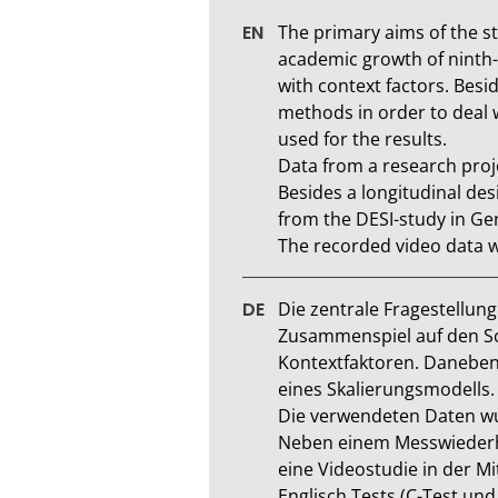
The primary aims of the stu
academic growth of ninth-g
with context factors. Besi
methods in order to deal w
used for the results. 

Data from a research proje
Besides a longitudinal de
from the DESI-study in Ge
The recorded video data 
Die zentrale Fragestellung
Zusammenspiel auf den Sc
Kontextfaktoren. Daneben
eines Skalierungsmodells.

Die verwendeten Daten wu
Neben einem Messwiederh
eine Videostudie in der M
Englisch Tests (C-Test un