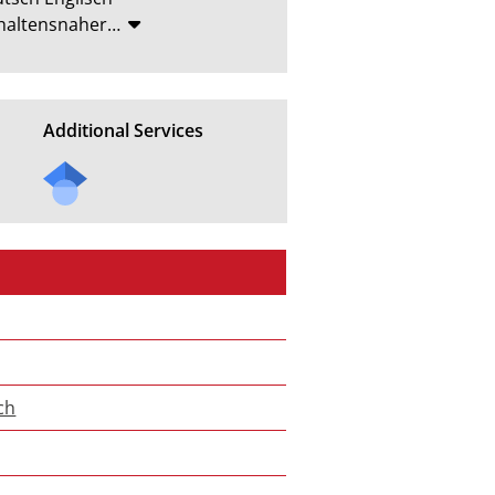
rhaltensnaher
…
Additional Services
ch