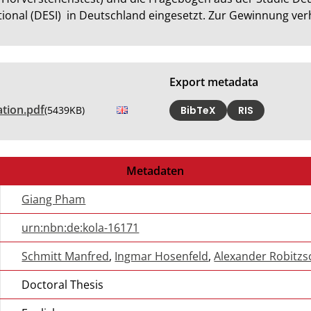
tional (DESI)  in Deutschland eingesetzt. Zur Gewinnung ve
Export metadata
tion.pdf
(5439KB)
BibTeX
RIS
Metadaten
Giang Pham
urn:nbn:de:kola-16171
Schmitt Manfred
,
Ingmar Hosenfeld
,
Alexander Robitzs
Doctoral Thesis