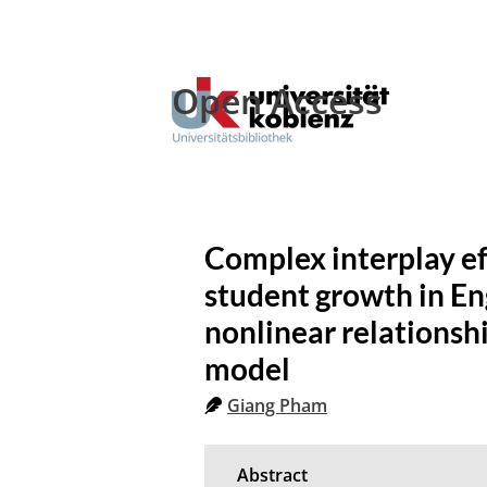
Open Access
Complex interplay ef
student growth in Eng
nonlinear relationshi
model
Giang Pham