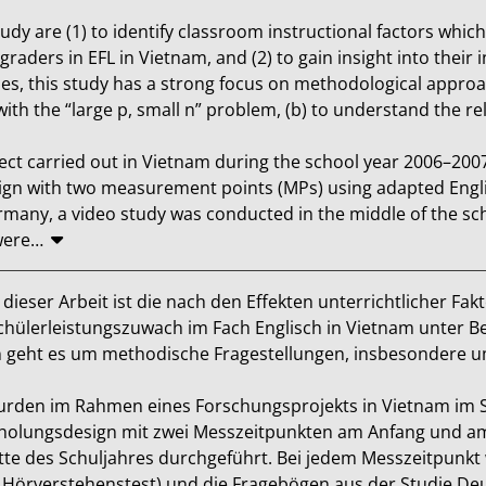
dy are (1) to identify classroom instructional factors which 
raders in EFL in Vietnam, and (2) to gain insight into their 
des, this study has a strong focus on methodological approac
ith the “large p, small n” problem, (b) to understand the re
ct carried out in Vietnam during the school year 2006–2007 
sign with two measurement points (MPs) using adapted Engli
rmany, a video study was conducted in the middle of the sc
were
…
 dieser Arbeit ist die nach den Effekten unterrichtlicher Fak
hülerleistungszuwach im Fach Englisch in Vietnam unter Be
 geht es um methodische Fragestellungen, insbesondere u
rden im Rahmen eines Forschungsprojekts in Vietnam im S
olungsdesign mit zwei Messzeitpunkten am Anfang und am 
itte des Schuljahres durchgeführt. Bei jedem Messzeitpunkt
d Hörverstehenstest) und die Fragebögen aus der Studie Deu