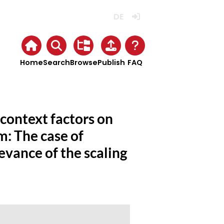
Deutsch
Login
Home
Search
Browse
Publish
FAQ
 context factors on
m: The case of
evance of the scaling