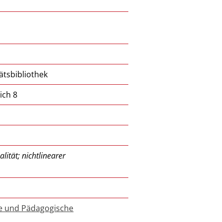
ätsbibliothek
ich 8
lität; nichtlinearer
ie und Pädagogische