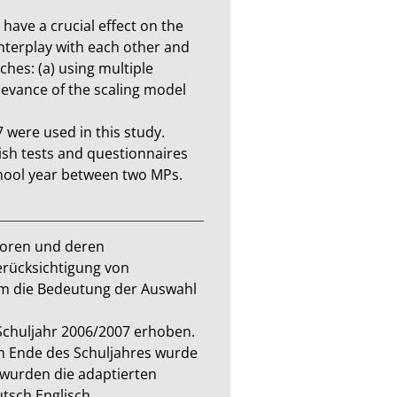
have a crucial effect on the 
interplay with each other and 
hes: (a) using multiple 
levance of the scaling model 
were used in this study. 
sh tests and questionnaires 
hool year between two MPs. 
toren und deren 
rücksichtigung von 
m die Bedeutung der Auswahl 
chuljahr 2006/2007 erhoben. 
Ende des Schuljahres wurde 
 wurden die adaptierten 
tsch Englisch 