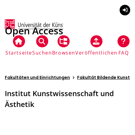
Anmel
Open Access
Startseite
Suchen
Browsen
Veröffentlichen
FAQ
Fakultäten und Einrichtungen
Fakultät Bildende Kunst
Institut Kunstwissenschaft und
Ästhetik