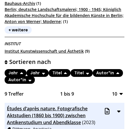
Bauhaus-Archiv
(1)
Berlin; deutsche Landschaftsmalerei; 1900 - 1945; Königlich
Akademische Hochschule für die bildenden Künste in Berlin;
Anton von Werner; Moderne;
(1)
+ weitere
INSTITUT
Institut Kunstwissenschaft und Ästhetik
(9)
Sortieren nach
Jahr
Jahr
Titel
Titel
Autor*in
Autor*in
9
Treffer
1
bis
9
10
10
Études d‘après nature. Fotografische
20
Aktstudien (1860 bis 1900) zwischen
Antikenstudium und Abendklasse
(2023)
50
Dittmann, Anastasia