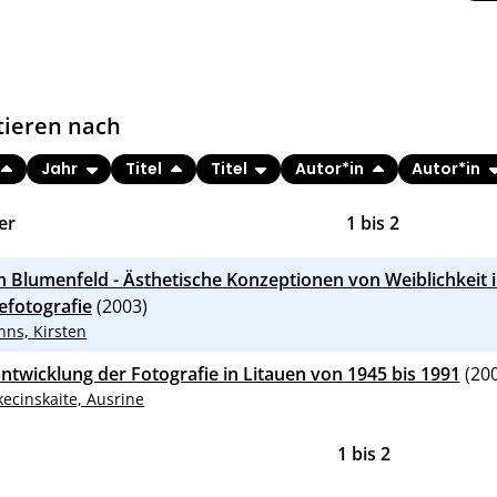
tieren nach
Jahr
Titel
Titel
Autor*in
Autor*in
er
1
bis
2
n Blumenfeld - Ästhetische Konzeptionen von Weiblichkeit
fotografie
(2003)
nns, Kirsten
Entwicklung der Fotografie in Litauen von 1945 bis 1991
(200
kecinskaite, Ausrine
1
bis
2