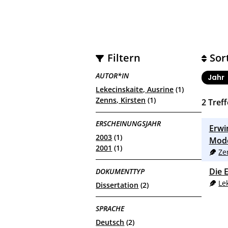
Filtern
Sor
AUTOR*IN
Jahr
Lekecinskaite, Ausrine
(1)
Zenns, Kirsten
(1)
2
Treff
ERSCHEINUNGSJAHR
Erwi
2003
(1)
Mode
2001
(1)
Ze
Die 
DOKUMENTTYP
Le
Dissertation
(2)
SPRACHE
Deutsch
(2)