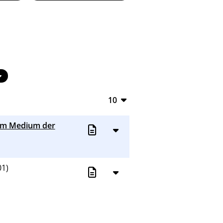
10
10
 im Medium der
20
50
1)
100