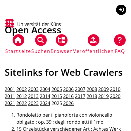
Anmel
Open Access
Startseite
Suchen
Browsen
Veröffentlichen
FAQ
Sitelinks for Web Crawlers
2001
2002
2003
2004
2005
2006
2007
2008
2009
2010
2011
2012
2013
2014
2015
2016
2017
2018
2019
2020
2021
2022
2023
2024
2025
2026
Rondoletto per il pianoforte con violoncello
obligato : op. 39 ; degli rondoletti il 1mo
15 Orgelstücke verschiedener Art : Achtes Werk