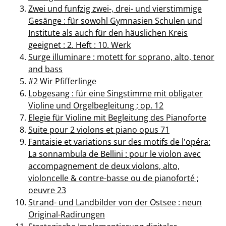
Zwei und funfzig zwei-, drei- und vierstimmige
Gesänge : für sowohl Gymnasien Schulen und
Institute als auch für den häuslichen Kreis
geeignet : 2. Heft : 10. Werk
Surge illuminare : motett for soprano, alto, tenor
and bass
#2 Wir Pfifferlinge
Lobgesang : für eine Singstimme mit obligater
Violine und Orgelbegleitung ; op. 12
Elegie für Violine mit Begleitung des Pianoforte
Suite pour 2 violons et piano opus 71
Fantaisie et variations sur des motifs de l'opéra:
La sonnambula de Bellini : pour le violon avec
accompagnement de deux violons, alto,
violoncelle & contre-basse ou de pianoforté ;
oeuvre 23
Strand- und Landbilder von der Ostsee : neun
Original-Radirungen