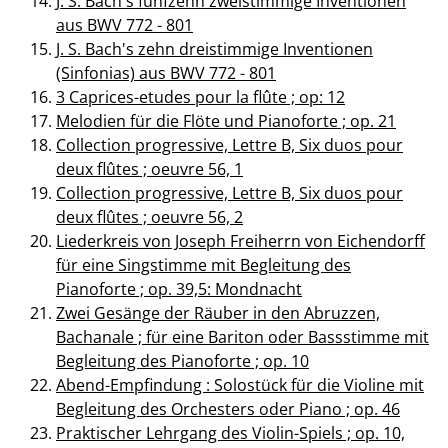
J. S. Bach's fünfzehn zweistimmige Inventionen
aus BWV 772 - 801
J. S. Bach's zehn dreistimmige Inventionen
(Sinfonias) aus BWV 772 - 801
3 Caprices-etudes pour la flûte ; op: 12
Melodien für die Flöte und Pianoforte ; op. 21
Collection progressive, Lettre B, Six duos pour
deux flûtes ; oeuvre 56, 1
Collection progressive, Lettre B, Six duos pour
deux flûtes ; oeuvre 56, 2
Liederkreis von Joseph Freiherrn von Eichendorff
für eine Singstimme mit Begleitung des
Pianoforte ; op. 39,5: Mondnacht
Zwei Gesänge der Räuber in den Abruzzen,
Bachanale ; für eine Bariton oder Bassstimme mit
Begleitung des Pianoforte ; op. 10
Abend-Empfindung : Solostück für die Violine mit
Begleitung des Orchesters oder Piano ; op. 46
Praktischer Lehrgang des Violin-Spiels ; op. 10,