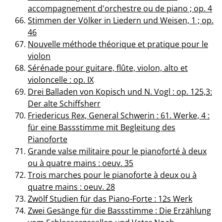
accompagnement d'orchestre ou de piano ; op. 4
Stimmen der Völker in Liedern und Weisen, 1 ; op.
46
Nouvelle méthode théorique et pratique pour le
violon
Sérénade pour guitare, flûte, violon, alto et
violoncelle : op. IX
Drei Balladen von Kopisch und N. Vogl : op. 125,3:
Der alte Schiffsherr
Friedericus Rex, General Schwerin : 61. Werke, 4 :
für eine Bassstimme mit Begleitung des
Pianoforte
Grande valse militaire pour le pianoforté à deux
ou à quatre mains : oeuv. 35
Trois marches pour le pianoforte à deux ou à
quatre mains : oeuv. 28
Zwölf Studien für das Piano-Forte : 12s Werk
Zwei Gesänge für die Bassstimme : Die Erzählung