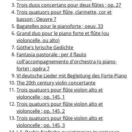
Trois duos concertans pour deux flûtes ; op. 27
Trois quatuors pour flûte, clarinette, cor et
basson ; Oeuvre 7
Bagatelles pour le pianoforte ; oeuv. 33
Grand duo pour le piano forte et flûte (ou
violoncelle, ou alto)
Göthe's lyrische Gedichte
Fantasia pastorale : per il flauto
coll'accompagnemento d'orchestra (o piano-
forte) ; opéra 7
VI deutsche Lieder mit Begleitung des Forte-Piano
The 20th century violin concertante
Trois quatuors pour flûte violon alto et
violoncelle ; op. 145, 1
Trois quatuors pour flûte violon alto et
violoncelle ; op. 145, 2
Trois quatuors pour flûte violon alto et
violoncelle ; op. 145, 3