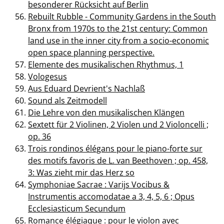
besonderer Rücksicht auf Berlin
Rebuilt Rubble - Community Gardens in the South
Bronx from 1970s to the 21st century: Common
land use in the inner city from a socio-economic
open space planning perspective.
Elemente des musikalischen Rhythmus, 1
Vologesus
Aus Eduard Devrient's Nachlaß
Sound als Zeitmodell
Die Lehre von den musikalischen Klängen
Sextett für 2 Violinen, 2 Violen und 2 Violoncelli ;
op. 36
Trois rondinos élégans pour le piano-forte sur
des motifs favoris de L. van Beethoven ; op. 458,
3: Was zieht mir das Herz so
Symphoniae Sacrae : Varijs Vocibus &
Instrumentis accomodatae a 3, 4, 5, 6 ; Opus
Ecclesiasticum Secundum
Romance élégiaque : pour le violon avec