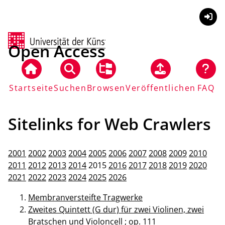
Anmel
Open Access
Startseite
Suchen
Browsen
Veröffentlichen
FAQ
Sitelinks for Web Crawlers
2001
2002
2003
2004
2005
2006
2007
2008
2009
2010
2011
2012
2013
2014
2015
2016
2017
2018
2019
2020
2021
2022
2023
2024
2025
2026
Membranversteifte Tragwerke
Zweites Quintett (G dur) für zwei Violinen, zwei
Bratschen und Violoncell ; op. 111