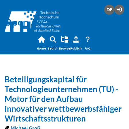
Deutsch
Login
Open Access
Home
Search
Browse
Publish
FAQ
Beteiligungskapital für
Technologieunternehmen (TU) -
Motor für den Aufbau
innovativer wettbewerbsfähiger
Wirtschaftsstrukturen
Michael Groß