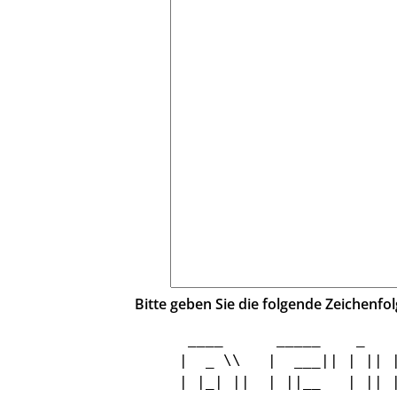
Bitte geben Sie die folgende Zeichenfol
  ____      _____    _    
 |  _ \\   |  ___|| | || |
 | |_| ||  | ||__   | || |