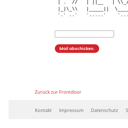
 | .  //   | ||__   | \\_/
 |_|\_\\   |_____||  \____
 `-` --`   `-----`    `---
Zurück zur Frontdoor
Kontakt
Impressum
Datenschutz
S