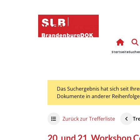
Open Access
Startseite
Suche
Das Suchergebnis hat sich seit Ihr
Dokumente in anderer Reihenfolge 
Zurück zur Trefferliste
Tr
20. und 21. Workshop C