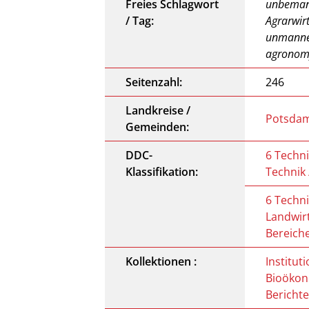
Freies Schlagwort
unbemann
/ Tag:
Agrarwir
unmanned
agronom
Seitenzahl:
246
Landkreise /
Potsdam
Gemeinden:
DDC-
6 Techn
Klassifikation:
Technik 
6 Techn
Landwir
Bereich
Kollektionen :
Institut
Bioökon
Berichte