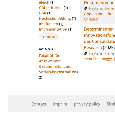
Dokumentenana
gleich
(1)
Gütekriterien
(1)
Heytens, Heike
HSR
(1)
Lindemann, Chris
Hochschulbildung
(1)
Christian
Impfungen
(1)
Determinanten 
Implementation
(1)
Innovationsfond
+ more
des Consolidat
Research
(2025)
INSTITUTE
Heytens, Heike
Fakultät für
;
von Sommoggy, J
Angewandte
Gesundheits- und
Sozialwissenschaften
(
2)
Contact
Imprint
privacy policy
Site