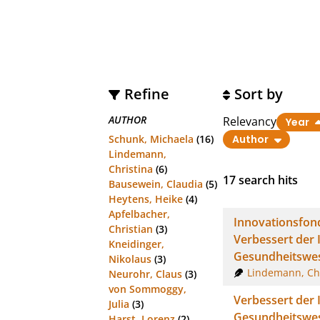
Refine
Sort by
AUTHOR
Relevancy
Year
Schunk, Michaela
(16)
Author
Lindemann,
Christina
(6)
17
search hits
Bausewein, Claudia
(5)
Heytens, Heike
(4)
Apfelbacher,
Innovationsfond
Christian
(3)
Verbessert der
Kneidinger,
Gesundheitswe
Nikolaus
(3)
Lindemann, Chr
Neurohr, Claus
(3)
von Sommoggy,
Verbessert der
Julia
(3)
Gesundheitswe
Harst, Lorenz
(2)