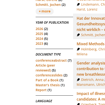
Lindemann, Chr
Schmitt, Jochen
(2)
Harst, Lorenz
+ more
Hat der Innova
YEAR OF PUBLICATION
Gesundheitssys
2026
(2)
nicht wirklich 
2025
(4)
Schmitt, Joche
2024
(5)
2023
(6)
Mixed Methods 
Holmberg, Chri
Milena
DOCUMENT TYPE
conferenceabstract
(7)
Gender analysis
Article (peer
contribution to 
reviewed)
(5)
new breathlessn
conferenceslides
(2)
Dietrich, Anna
Part of a Book
(1)
Mansmann, Ulric
Master’s thesis
(1)
Report
(1)
Impact of illne
candidates: A 
LANGUAGE
Griesbeck, To