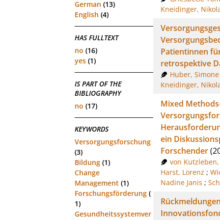
German
(13)
Kneidinger, Nikol
English
(4)
Versorgungsges
HAS FULLTEXT
Versorgungsbeda
no
(16)
Patientinnen fü
yes
(1)
retrospektive 
Huber, Simone
IS PART OF THE
Kneidinger, Nikol
BIBLIOGRAPHY
Mixed Methods-
no
(17)
Versorgungsfor
Herausforderung
KEYWORDS
ein Diskussions
Versorgungsforschung
Forschender
(2
(3)
von Kutzleben,
Bildung
(1)
Harst, Lorenz
;
Wi
Change
Nadine Janis
;
Sch
Management
(1)
Forschungsförderung
(
Rückmeldungen 
1)
Innovationsfond
Gesundheitssystemver