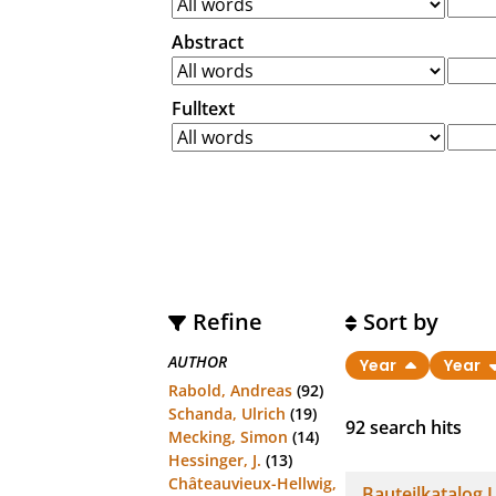
Abstract
Fulltext
Refine
Sort by
AUTHOR
Year
Year
Rabold, Andreas
(92)
Schanda, Ulrich
(19)
92
search hits
Mecking, Simon
(14)
Hessinger, J.
(13)
Châteauvieux-Hellwig,
Bauteilkatalog 