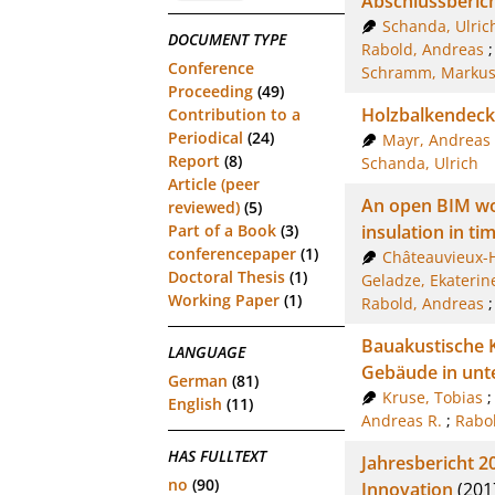
Abschlussberic
Schanda, Ulric
DOCUMENT TYPE
Rabold, Andreas
Conference
Schramm, Marku
Proceeding
(49)
Holzbalkendeck
Contribution to a
Periodical
(24)
Mayr, Andreas 
Report
(8)
Schanda, Ulrich
Article (peer
An open BIM wor
reviewed)
(5)
insulation in ti
Part of a Book
(3)
conferencepaper
(1)
Châteauvieux-H
Doctoral Thesis
(1)
Geladze, Ekaterin
Working Paper
(1)
Rabold, Andreas
Bauakustische K
LANGUAGE
Gebäude in unt
German
(81)
Kruse, Tobias
English
(11)
Andreas R.
;
Rabo
HAS FULLTEXT
Jahresbericht 2
no
(90)
Innovation
(201