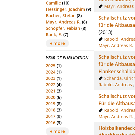
Camille
(10)
Mayr, Andreas 
Hessinger, Joachim
(9)
Bacher, Stefan
(8)
Schallschutz vo
Mayr, Andreas R.
(8)
für die Altbaus
Schöpfer, Fabian
(8)
(2013)
Rank, E.
(7)
Rabold, Andre
+ more
Mayr, Andreas R.
Schallschutz vo
YEAR OF PUBLICATION
für die Altbausa
2025
(1)
Flankenschall
2024
(1)
Schanda, Ulric
2023
(1)
Rabold, Andreas
2022
(4)
2021
(3)
Schallschutz vo
2020
(6)
Für die Altbaus
2019
(8)
2018
(3)
Rabold, Andre
2017
(9)
Mayr, Andreas R.
2016
(3)
Holzbalkendecke
+ more