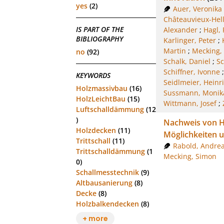
yes
(2)
Auer, Veronika
Châteauvieux-Hell
IS PART OF THE
Alexander
;
Hagl, 
BIBLIOGRAPHY
Karlinger, Peter
;
Martin
;
Mecking,
no
(92)
Schalk, Daniel
;
Sc
Schiffner, Ivonne
KEYWORDS
Seidlmeier, Heinr
Holzmassivbau
(16)
Sussmann, Monik
HolzLeichtBau
(15)
Wittmann, Josef
;
Luftschalldämmung
(12
)
Nachweis von H
Holzdecken
(11)
Möglichkeiten 
Trittschall
(11)
Rabold, Andre
Trittschalldämmung
(1
Mecking, Simon
0)
Schallmesstechnik
(9)
Altbausanierung
(8)
Decke
(8)
Holzbalkendecken
(8)
+ more