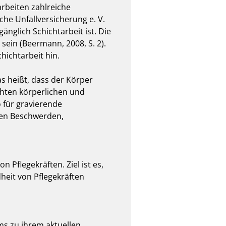
beiten zahlreiche 
he Unfallversicherung e. V. 
nglich Schichtarbeit ist. Die 
in (Beermann, 2008, S. 2). 
htarbeit hin.

 heißt, dass der Körper 
öhten körperlichen und 
für gravierende 
len Beschwerden, 
Pflegekräften. Ziel ist es, 
heit von Pflegekräften 
s zu ihrem aktuellen 