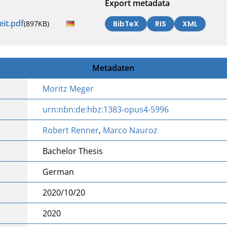
Export metadata
it.pdf
(897KB)
BibTeX
RIS
XML
Metadaten
Moritz Meger
urn:nbn:de:hbz:1383-opus4-5996
Robert Renner
,
Marco Nauroz
Bachelor Thesis
German
2020/10/20
2020