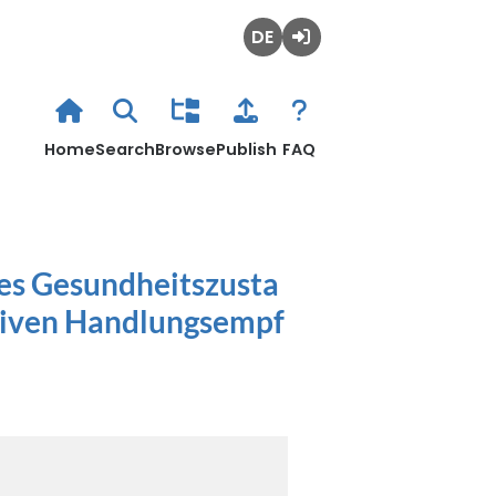
Deutsch
Login
Home
Search
Browse
Publish
FAQ
des Gesundheitszusta
ntiven Handlungsempf