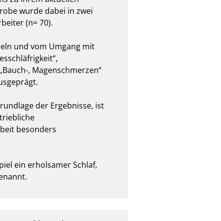
robe wurde dabei in zwei 
ter (n= 70).

chseln und vom Umgang mit 
schläfrigkeit“, 
 „Bauch-, Magenschmerzen“ 
eprägt.

ndlage der Ergebnisse, ist 
iebliche 
beit besonders 
l ein erholsamer Schlaf, 
enannt.