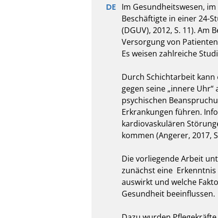
Im Gesundheitswesen, im 
Beschäftigte in einer 24-S
(DGUV), 2012, S. 11). Am B
Versorgung von Patienten 
Es weisen zahlreiche Studi
Durch Schichtarbeit kann 
gegen seine „innere Uhr“ a
psychischen Beanspruchun
Erkrankungen führen. Info
kardiovaskulären Störunge
kommen (Angerer, 2017, S. 4
Die vorliegende Arbeit unt
zunächst eine  Erkenntnis 
auswirkt und welche Faktor
Gesundheit beeinflussen.

Dazu wurden Pflegekräfte 