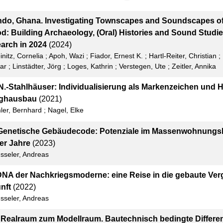
do, Ghana. Investigating Townscapes and Soundscapes of
od: Building Archaeology, (Oral) Histories and Sound Studie
arch in 2024
(2024)
initz, Cornelia
;
Apoh, Wazi
;
Fiador, Ernest K.
;
Hartl-Reiter, Christian
;
ar
;
Linstädter, Jörg
;
Loges, Kathrin
;
Verstegen, Ute
;
Zeitler, Annika
N.-Stahlhäuser: Individualisierung als Markenzeichen und 
ighausbau
(2021)
mler, Bernhard
;
Nagel, Elke
Genetische Gebäudecode: Potenziale im Massenwohnungsb
er Jahre
(2023)
sseler, Andreas
DNA der Nachkriegsmoderne: eine Reise in die gebaute Ver
nft
(2022)
sseler, Andreas
Realraum zum Modellraum. Bautechnisch bedingte Differenz