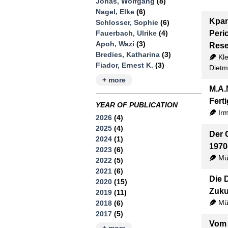
Jonas, Wolfgang
(8)
Nagel, Elke
(6)
Kpan
Schlosser, Sophie
(6)
Peri
Fauerbach, Ulrike
(4)
Apoh, Wazi
(3)
Rese
Bredies, Katharina
(3)
Kle
Fiador, Ernest K.
(3)
Dietm
+ more
M.A.
Fert
YEAR OF PUBLICATION
Ir
2026
(4)
2025
(4)
Der 
2024
(1)
1970
2023
(6)
Mü
2022
(5)
2021
(6)
Die 
2020
(15)
Zuku
2019
(11)
Mü
2018
(6)
2017
(5)
Vom 