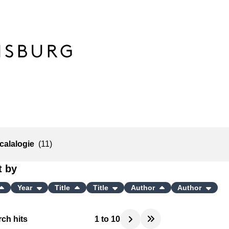
Scalalogie
(11)
t by
Year
Title
Title
Author
Author
ch hits
1
to
10