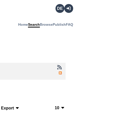
Deutsch
Login
Home
Search
Browse
Publish
FAQ
10
Export