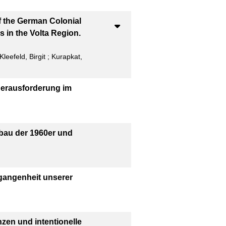
10
BibTeX
 the German Colonial
20
CSV
s in the Volta Region.
50
RIS
Kleefeld, Birgit
;
Kurapkat,
100
XML
Herausforderung im
au der 1960er und
gangenheit unserer
en und intentionelle