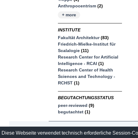
Anthropocentrism
(2)
+ more
INSTITUTE
Fakultät Architektur
(83)
Friedrich-Mielke-Institut für
Scalalogie
(11)
Research Center for Artificial
Intelligence - RCAI
(1)
Research Center of Health
Sciences and Technology -
RCHST
(1)
BEGUTACHTUNGSSTATUS
peer-reviewed
(9)
begutachtet
(1)
Contact
Imprint and Datasecure
Diese Webseite verwendet technisch erforderliche Session-C