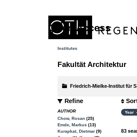
Open Access
Institutes
Fakultät Architektur
Friedrich-Mielke-Institut für 
Refine
Sor
AUTHOR
Year
Chow, Rosan
(25)
Emde, Markus
(13)
83
sear
Kurapkat, Dietmar
(9)