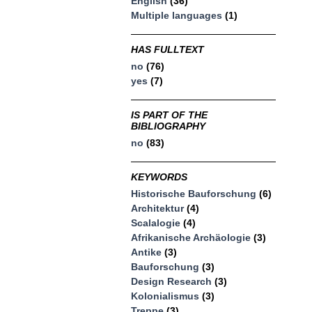
English
(36)
Multiple languages
(1)
HAS FULLTEXT
no
(76)
yes
(7)
IS PART OF THE
BIBLIOGRAPHY
no
(83)
KEYWORDS
Historische Bauforschung
(6)
Architektur
(4)
Scalalogie
(4)
Afrikanische Archäologie
(3)
Antike
(3)
Bauforschung
(3)
Design Research
(3)
Kolonialismus
(3)
Treppe
(3)