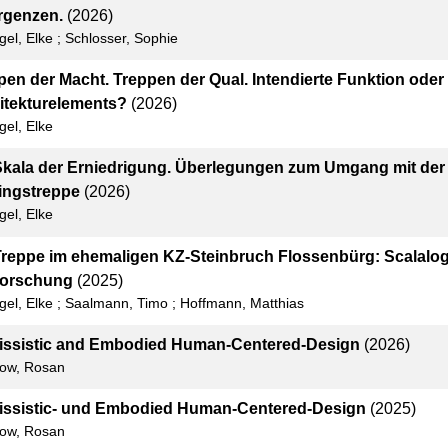
rgenzen.
(2026)
gel, Elke
;
Schlosser, Sophie
pen der Macht. Treppen der Qual. Intendierte Funktion ode
itekturelements?
(2026)
gel, Elke
Skala der Erniedrigung. Überlegungen zum Umgang mit der
lingstreppe
(2026)
gel, Elke
Treppe im ehemaligen KZ-Steinbruch Flossenbürg: Scalalog
orschung
(2025)
gel, Elke
;
Saalmann, Timo
;
Hoffmann, Matthias
issistic and Embodied Human-Centered-Design
(2026)
ow, Rosan
issistic- und Embodied Human-Centered-Design
(2025)
ow, Rosan