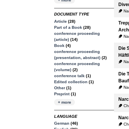
+ more
Dive
Na
DOCUMENT TYPE
Article
(28)
Trep
Part of a Book
(28)
Arch
conference proceeding
Na
(article)
(14)
Book
(4)
Die 
conference proceeding
Häft
(presentation, abstract)
(2)
Na
conference proceeding
(volume)
(2)
Die 
conference talk
(1)
Bauf
Edited collection
(1)
Na
Other
(1)
Preprint
(1)
Narc
+ more
Ch
LANGUAGE
Narc
German
(46)
Ch