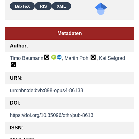
BibTeX
RIS
XML
Metadaten
Author:
Timo Baumann
,
Martin Pohl
,
Kai Selgrad
URN:
urn:nbn:de:bvb:898-opus4-86138
DOI:
https://doi.org/10.35096/othr/pub-8613
ISSN: