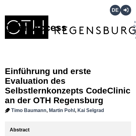
Deutsch
Login
Open Access
S
B
P
Einführung und erste
Evaluation des
Selbstlernkonzepts CodeClinic
an der OTH Regensburg
Timo Baumann
,
Martin Pohl
,
Kai Selgrad