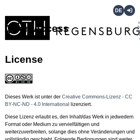
Deutsch
Login
Open Access
S
B
P
License
Dieses Werk ist unter der
Creative Commons-Lizenz - CC
BY-NC-ND - 4.0 International
lizenziert.
Diese Lizenz erlaubt es, den Inhalt/das Werk in jedwedem
Format oder Medium zu vervielfältigen und
weiterzuverbreiten, solange dies ohne Veränderungen und
vollständig geschieht. Folgende Bedingungen sind weiter